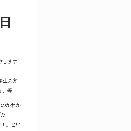
日
致します
4年生の方
方、等
るのかわか
げた
い！」とい