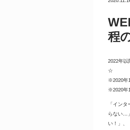
2020.11.1
W
程
2022
☆
※2020
※202
「インタ
らない…
い！」、