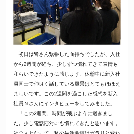
初日は皆さん緊張した面持ちでしたが、入社
から
2
週間が経ち、少しずつ慣れてきて表情も
和らいできたように感じます。休憩中に新入社
員同士で仲良く話している風景はとてもほほえ
ましいです。この
2
週間を過ごした感想を新入
社員Ｎさんにインタビューをしてみました。
「この
2
週間、時間が飛ぶように過ぎまし
た。少し電話応対にも慣れてきたと思います。
社会人となって、私の生活習慣はガラリと変わ