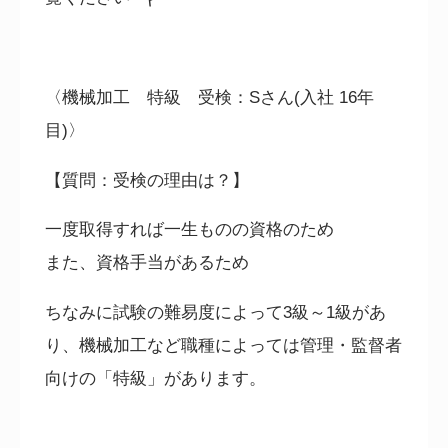
〈機械加工 特級 受検：
S
さん
(
入社
16
年
目
)
〉
【質問：受検の理由は？】
一度取得すれば一生ものの資格のため
また、資格手当があるため
ちなみに試験の難易度によって
3
級～
1
級があ
り、機械加工など職種によっては管理・監督者
向けの「特級」があります。