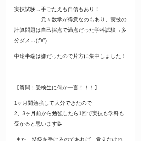
実技試験→手ごたえも自信もあり！
元々数学が得意なのもあり、実技の
計算問題は自己採点で満点だった学科試験→多
分ダメ…
(;’
∀
’)
中途半端は嫌だったので片方に集中しました！
【質問：受検生に何か一言！！！】
1
ヶ月間勉強して大分できたので
2
、
3
ヶ月前から勉強したら
1
回で実技も学科も
受かると思います📝
また、特級を受けるのであれば、覚えなけれ